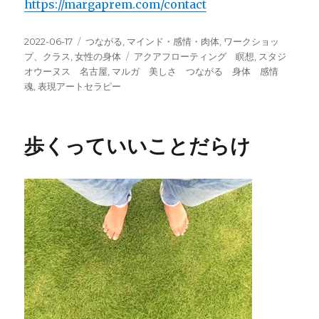
https://margaprem.com/contact
投
カ
2022-06-17
つながる
,
マインド・感情・肉体
,
ワークショッ
稿
テ
タ
プ、クラス
,
女性の身体
アクアフローティング 瞑想
,
スタジ
日:
ゴ
グ
オウーヌス 名古屋
,
マルガ 美しさ つながる 身体 感情
リ
魂
,
表現アートセラピー
ー
歩くっていいことだらけ