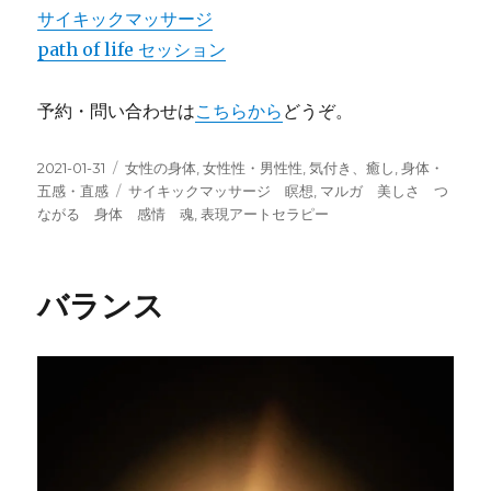
サイキックマッサージ
path of life セッション
予約・問い合わせは
こちらから
どうぞ。
投
カ
2021-01-31
女性の身体
,
女性性・男性性
,
気付き、癒し
,
身体・
稿
テ
タ
五感・直感
サイキックマッサージ 瞑想
,
マルガ 美しさ つ
日:
ゴ
グ
ながる 身体 感情 魂
,
表現アートセラピー
リ
ー
バランス