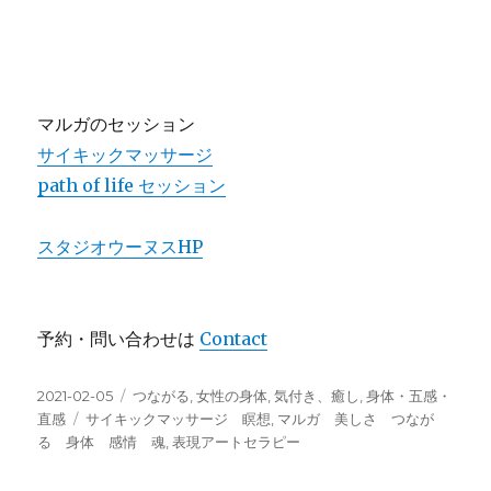
マルガのセッション
サイキックマッサージ
path of life セッション
スタジオウーヌスHP
予約・問い合わせは
Contact
投
カ
2021-02-05
つながる
,
女性の身体
,
気付き、癒し
,
身体・五感・
稿
タ
テ
直感
サイキックマッサージ 瞑想
,
マルガ 美しさ つなが
日:
グ
ゴ
る 身体 感情 魂
,
表現アートセラピー
リ
ー