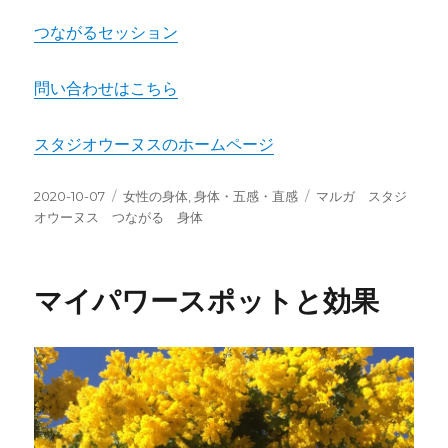
つながるセッション
問い合わせはこちら
スタジオウーヌスのホームページ
投
カ
タ
2020-10-07
女性の身体
,
身体・五感・直感
マルガ スタジ
稿
テ
グ
オウーヌス つながる 身体
日:
ゴ
リ
ー
マイパワースポットと効果