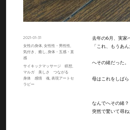
投
2021-01-31
去年の6月、実家
稿
カ
女性の身体
,
女性性・男性性
,
「これ、もうあん
日:
テ
気付き、癒し
,
身体・五感・直
ゴ
感
へその緒だった。
リ
タ
サイキックマッサージ 瞑想
,
ー
グ
マルガ 美しさ つながる
身体 感情 魂
,
表現アートセ
母はこれをしばら
ラピー
なんでへその緒？
突然で驚いて尋ね