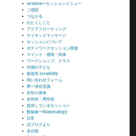
sessionーセッションメニュー
ご感想
つながる
わたくしごと
アクアフローティング
サイキックマッサージ
セッションについて
ボディワークセッション関連
マインド・感情・肉体
ワークショップ、クラス
内側の子ども
創造性 creativity
問い合わせフォーム
夢ー潜在意識
女性の身体
女性性・男性性
提供しているセッション
数秘術ーNumerology
日常
旧ブログより
未分類