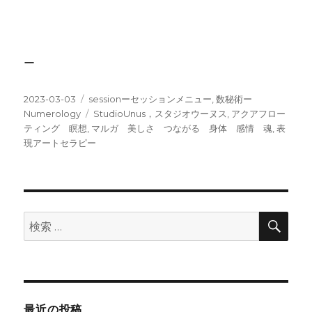
ー
投
カ
2023-03-03
sessionーセッションメニュー
,
数秘術ー
稿
テ
タ
Numerology
StudioUnus，スタジオウーヌス
,
アクアフロー
日:
ゴ
グ
ティング 瞑想
,
マルガ 美しさ つながる 身体 感情 魂
,
表
リ
現アートセラピー
ー
検
検
索
索:
最近の投稿