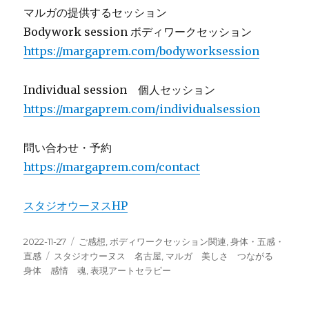
マルガの提供するセッション
Bodywork session ボディワークセッション
https://margaprem.com/bodyworksession
Individual session 個人セッション
https://margaprem.com/individualsession
問い合わせ・予約
https://margaprem.com/contact
スタジオウーヌスHP
投
カ
2022-11-27
ご感想
,
ボディワークセッション関連
,
身体・五感・
稿
タ
テ
直感
スタジオウーヌス 名古屋
,
マルガ 美しさ つながる
日:
グ
ゴ
身体 感情 魂
,
表現アートセラピー
リ
ー