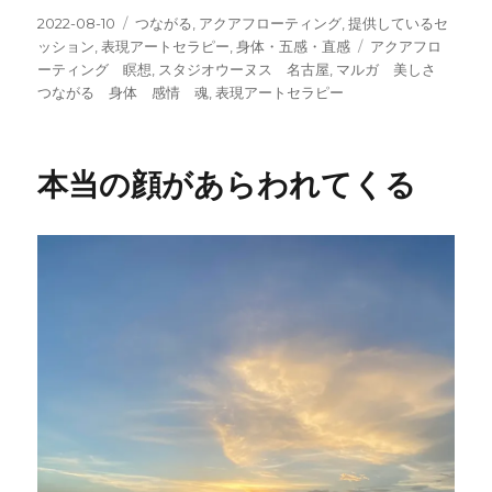
投
カ
2022-08-10
つながる
,
アクアフローティング
,
提供しているセ
稿
テ
タ
ッション
,
表現アートセラピー
,
身体・五感・直感
アクアフロ
日:
ゴ
グ
ーティング 瞑想
,
スタジオウーヌス 名古屋
,
マルガ 美しさ
リ
つながる 身体 感情 魂
,
表現アートセラピー
ー
本当の顔があらわれてくる