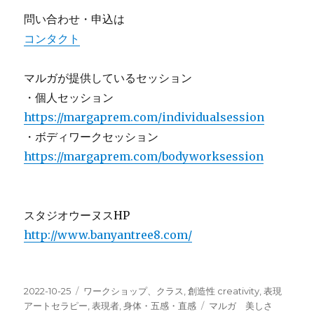
問い合わせ・申込は
コンタクト
マルガが提供しているセッション
・個人セッション
https://margaprem.com/individualsession
・ボディワークセッション
https://margaprem.com/bodyworksession
スタジオウーヌスHP
http://www.banyantree8.com/
投
カ
2022-10-25
ワークショップ、クラス
,
創造性 creativity
,
表現
稿
テ
タ
アートセラピー
,
表現者
,
身体・五感・直感
マルガ 美しさ