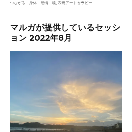
日:
ゴ
グ
つながる 身体 感情 魂
,
表現アートセラピー
リ
ー
マルガが提供しているセッシ
ョン 2022年8月