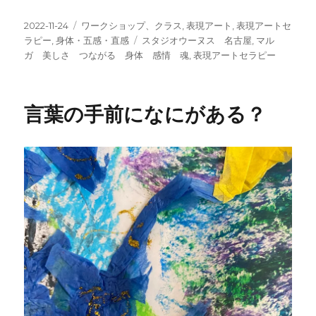
投
カ
2022-11-24
ワークショップ、クラス
,
表現アート
,
表現アートセ
稿
テ
タ
ラピー
,
身体・五感・直感
スタジオウーヌス 名古屋
,
マル
日:
ゴ
グ
ガ 美しさ つながる 身体 感情 魂
,
表現アートセラピー
リ
ー
言葉の手前になにがある？