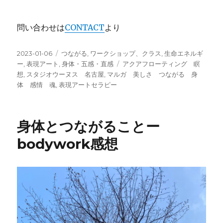
問い合わせは
CONTACT
より
投
カ
2023-01-06
つながる
,
ワークショップ、クラス
,
生命エネルギ
稿
テ
タ
ー
,
表現アート
,
身体・五感・直感
アクアフローティング 瞑
日:
ゴ
グ
想
,
スタジオウーヌス 名古屋
,
マルガ 美しさ つながる 身
リ
体 感情 魂
,
表現アートセラピー
ー
身体とつながることー
bodywork感想