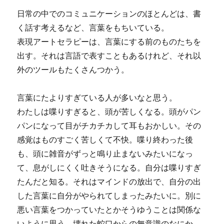
日常の中でのコミュニケーションのほとんどは、書
く話す考えるなど、言葉をもちいている。
表現アートセラピーは、言葉にする前のものたちを
出す。それは言語で表すこともあるけれど、それ以
外のツールもたくさんつかう。
言葉にたよりすぎている人が多いなと思う。
わたしは喋りすぎると、頭が苦しくなる。頭がパン
パンになって目がチカチカして耳もおかしい。その
感覚はものすごく苦しくて不快。喋り終わった後
も、頭に雑音がずっと鳴り止まないみたいになっ
て、息がしにくく吐きそうになる。自分は喋りすぎ
たんだと知る。それはマインドの放出で、自分の出
した言葉に自分がやられてしまったみたいに。別に
悪い言葉をつかっていたとかそうゆうことは関係な
いように思う。壊れた蛇口からの無意識のなにか