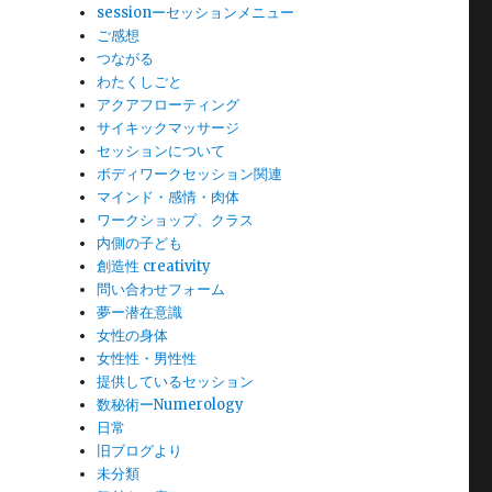
sessionーセッションメニュー
ご感想
つながる
わたくしごと
アクアフローティング
サイキックマッサージ
セッションについて
ボディワークセッション関連
マインド・感情・肉体
ワークショップ、クラス
内側の子ども
創造性 creativity
問い合わせフォーム
夢ー潜在意識
女性の身体
女性性・男性性
提供しているセッション
数秘術ーNumerology
日常
旧ブログより
未分類