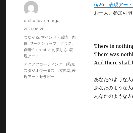
6/26 表現アート
お一人、参加可能
投
pathoflove-marga
稿
投
2021-06-21
者
稿
カ
つながる
,
マインド・感情・肉
日:
テ
体
,
ワークショップ、クラス
,
There is nothin
ゴ
創造性 creativity
,
美しさ
,
表
There was nothi
リ
現アート
ー
And there shall 
タ
アクアフローティング 瞑想
,
グ
スタジオウーヌス 名古屋
,
表
現アートセラピー
あなたのような人
あなたのような人
あなたのような人