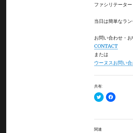
ファシリテーター
当日は簡単なラン
お問い合わせ・お
CONTACT
または
ウーヌスお問い合
共有:
ク
F
リ
a
ッ
c
ク
e
し
b
て
o
T
o
w
k
i
で
関連
t
共