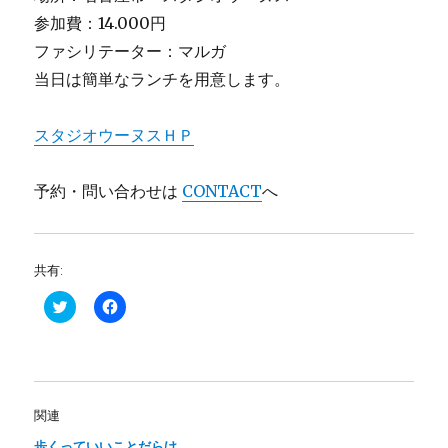
参加費：14.000円
ファシリテーター：マルガ
当日は簡単なランチを用意します。
スタジオウーヌスＨＰ
予約・問い合わせは
CONTACT
へ
共有:
ク
F
リ
a
ッ
c
ク
e
し
b
て
o
T
o
w
k
i
で
関連
t
共
t
有
歩くっていいことだらけ
e
す