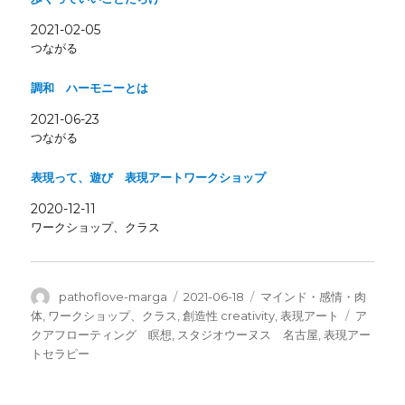
r
る
で
に
2021-02-05
共
は
有
ク
つながる
(
リ
新
ッ
し
ク
調和 ハーモニーとは
い
し
ウ
て
ィ
く
2021-06-23
ン
だ
つながる
ド
さ
ウ
い
で
(
開
新
表現って、遊び 表現アートワークショップ
き
し
ま
い
2020-12-11
す
ウ
)
ィ
ワークショップ、クラス
ン
ド
ウ
で
開
き
投
投
カ
pathoflove-marga
2021-06-18
マインド・感情・肉
ま
稿
稿
テ
タ
体
,
ワークショップ、クラス
,
創造性 creativity
,
表現アート
ア
す
)
者
日:
ゴ
グ
クアフローティング 瞑想
,
スタジオウーヌス 名古屋
,
表現アー
リ
トセラピー
ー