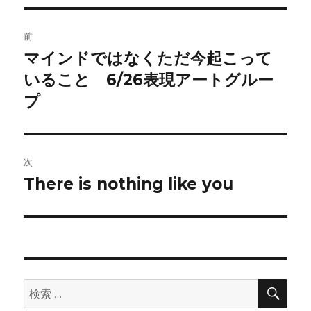
投
前
稿
マインドではなくただ今起こって
前
の
いること 6/26表現アートグルー
ナ
投
プ
ビ
稿:
ゲ
次
ー
There is nothing like you
次
シ
の
投
ョ
稿:
ン
検
検
索
索: