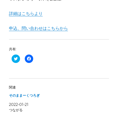
詳細はこちらより
申込、問い合わせはこちらから
共有:
ク
F
リ
a
ッ
c
ク
e
し
b
て
o
T
o
w
k
i
で
関連
t
共
t
有
そのままーくつろぎ
e
す
r
る
で
に
2022-01-21
共
は
有
ク
つながる
(
リ
新
ッ