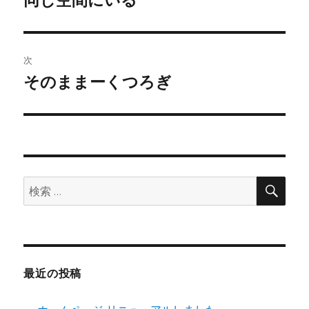
の
ナ
投
ビ
稿:
次
ゲ
そのままーくつろぎ
次
の
ー
投
シ
稿:
ョ
検
検
索
ン
索:
最近の投稿