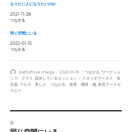
し
ク
なりたい人になりたいのか
い
し
ウ
て
ィ
く
2021-11-28
ン
だ
つながる
ド
さ
ウ
い
で
(
開
新
同じ空間にいる
き
し
ま
い
2022-01-15
す
ウ
)
ィ
つながる
ン
ド
ウ
で
開
き
投
投
カ
pathoflove-marga
2022-01-19
つながる
,
ワークショ
ま
稿
稿
テ
タ
ップ、クラス
,
提供しているセッション
スタジオウーヌス 名
す
)
者
日:
ゴ
グ
古屋
,
マルガ 美しさ つながる 身体 感情 魂
,
表現アートセ
リ
ラピー
ー
投
前
稿
同じ空間にいる
前