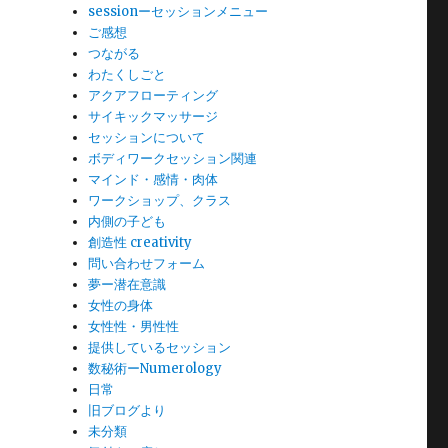
sessionーセッションメニュー
ご感想
つながる
わたくしごと
アクアフローティング
サイキックマッサージ
セッションについて
ボディワークセッション関連
マインド・感情・肉体
ワークショップ、クラス
内側の子ども
創造性 creativity
問い合わせフォーム
夢ー潜在意識
女性の身体
女性性・男性性
提供しているセッション
数秘術ーNumerology
日常
旧ブログより
未分類