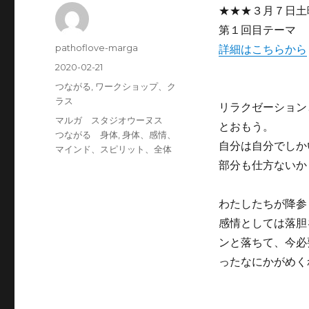
★★★３月７日土
第１回目テーマ 
投
pathoflove-marga
詳細はこちらから
稿
投
2020-02-21
者
稿
カ
つながる
,
ワークショップ、ク
日:
テ
ラス
リラクゼーション
ゴ
タ
マルガ スタジオウーヌス
とおもう。
リ
グ
つながる 身体
,
身体、感情、
ー
自分は自分でしか
マインド、スピリット、全体
部分も仕方ないか
わたしたちが降参
感情としては落胆
ンと落ちて、今必
ったなにかがめく