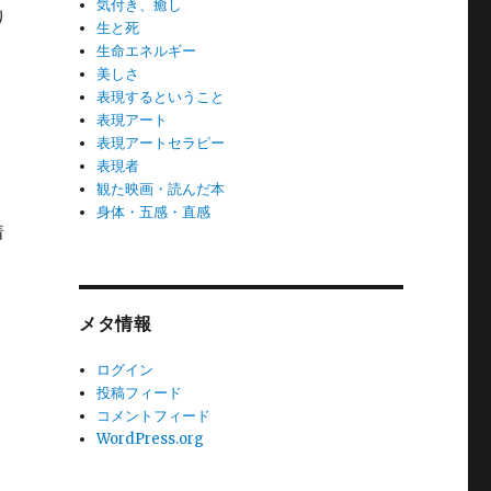
気付き、癒し
り
生と死
生命エネルギー
美しさ
表現するということ
表現アート
表現アートセラピー
表現者
観た映画・読んだ本
身体・五感・直感
着
メタ情報
ログイン
投稿フィード
コメントフィード
WordPress.org