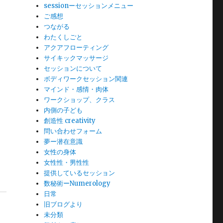
sessionーセッションメニュー
ご感想
つながる
わたくしごと
アクアフローティング
サイキックマッサージ
セッションについて
ボディワークセッション関連
マインド・感情・肉体
ワークショップ、クラス
内側の子ども
創造性 creativity
問い合わせフォーム
夢ー潜在意識
女性の身体
女性性・男性性
提供しているセッション
数秘術ーNumerology
日常
旧ブログより
未分類