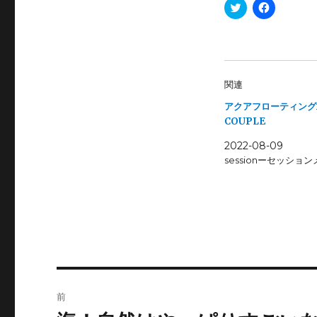
ク
F
リ
a
ッ
c
ク
e
し
b
て
o
T
o
w
k
i
で
関連
t
共
t
有
アクアフローティングf
e
す
r
る
COUPLE
で
に
共
は
有
ク
2022-08-09
(
リ
sessionーセッショ
新
ッ
し
ク
い
し
ウ
て
ィ
く
ン
だ
ド
さ
ウ
い
で
(
開
新
き
し
ま
い
す
ウ
投
)
ィ
ン
前
ド
稿
ウ