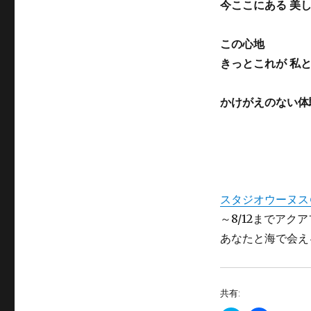
今ここにある 美
この心地
きっとこれが 私
かけがえのない体
スタジオウーヌス
～8/12までア
あなたと海で会え
共有: