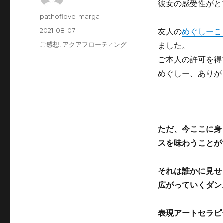
彼女の感受性がと
投
pathoflove-marga
稿
投
2021-08-07
友人の
めぐしーこ
者
稿
カ
ご感想
,
アクアフローティング
ました。
日:
テ
ご本人の許可を得
ゴ
めぐしー、ありが
リ
ー
ただ、今ここに身
スを味わうことが
それは誰かに見せ
広がっていくダン
表現アートセラピ