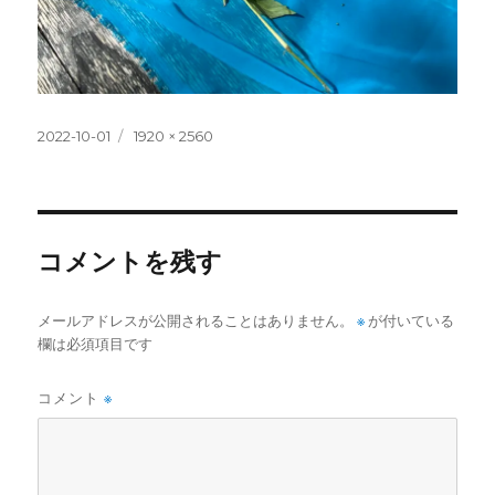
投
フ
2022-10-01
1920 × 2560
稿
ル
日:
サ
イ
ズ
コメントを残す
メールアドレスが公開されることはありません。
※
が付いている
欄は必須項目です
コメント
※