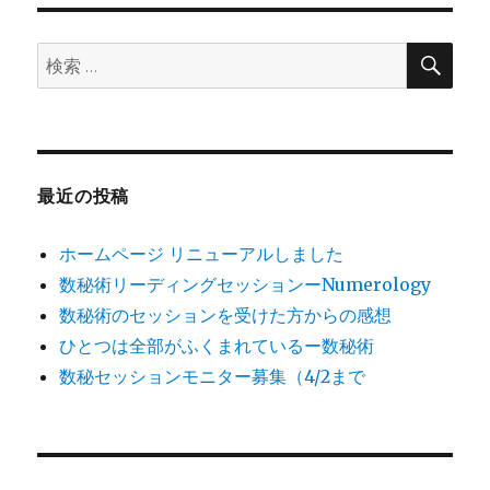
ゲ
検
検
ー
索
索:
シ
ョ
最近の投稿
ン
ホームページ リニューアルしました
数秘術リーディングセッションーNumerology
数秘術のセッションを受けた方からの感想
ひとつは全部がふくまれているー数秘術
数秘セッションモニター募集（4/2まで