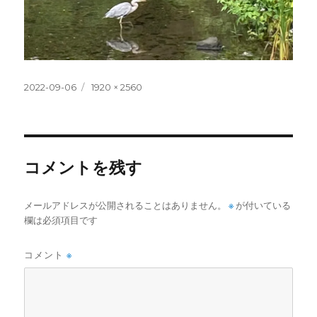
投
フ
2022-09-06
1920 × 2560
稿
ル
日:
サ
イ
ズ
コメントを残す
メールアドレスが公開されることはありません。
※
が付いている
欄は必須項目です
コメント
※