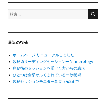
ゲ
検
検
ー
索
索:
シ
ョ
最近の投稿
ン
ホームページ リニューアルしました
数秘術リーディングセッションーNumerology
数秘術のセッションを受けた方からの感想
ひとつは全部がふくまれているー数秘術
数秘セッションモニター募集（4/2まで